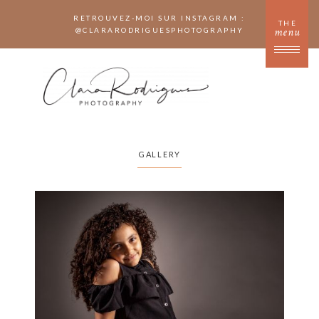
RETROUVEZ-MOI SUR INSTAGRAM :
THE
@
CLARARODRIGUESPHOTOGRAPHY
menu
GALLERY